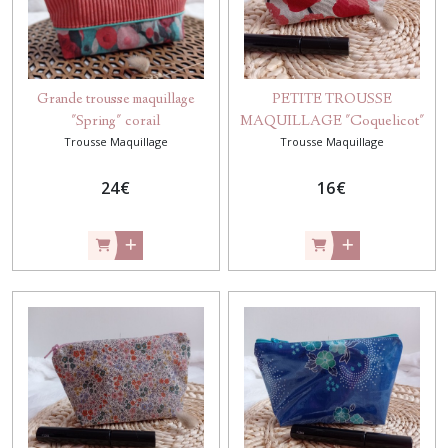
Grande trousse maquillage
PETITE TROUSSE
"Spring" corail
MAQUILLAGE "Coquelicot"
Trousse Maquillage
Trousse Maquillage
24
€
16
€