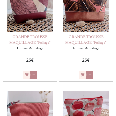
Trousse
plate
matelassée
(12)
GRANDE TROUSSE
GRANDE TROUSSE
MAQUILLAGE "Foliage"
MAQUILLAGE "Foliage"
Afficher
Trousse Maquillage
Bordeaux
Trousse Maquillage
corail
les
résultats
26
€
26
€