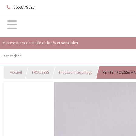
0663779093
Accessoires de mode colorés et sensibles
Accueil
TROUSSES
Trousse maquillage
PETITE TROUSSE MA