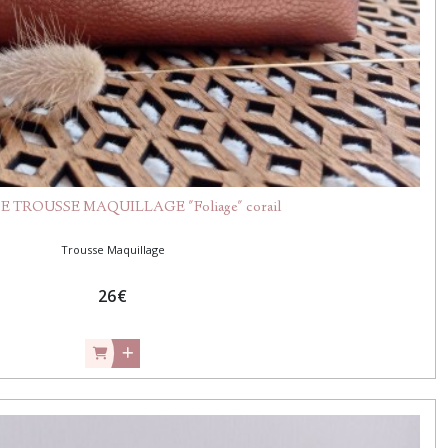
 TROUSSE MAQUILLAGE "Foliage" corail
Trousse Maquillage
26
€