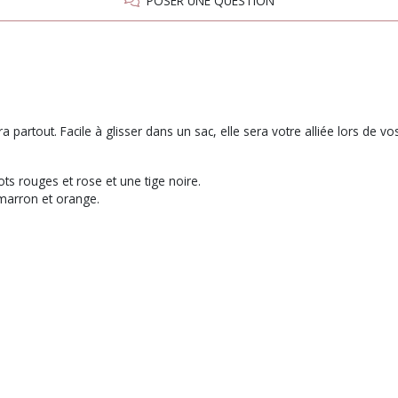
POSER UNE QUESTION
 partout. Facile à glisser dans un sac, elle sera votre alliée lors de vos s
cots rouges et rose et une tige noire.
s marron et orange.