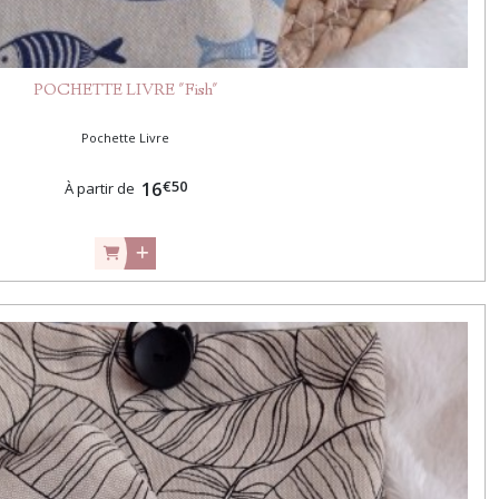
POCHETTE LIVRE "Fish"
Pochette Livre
€
50
16
À partir de