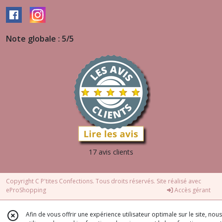
Note globale : 5/5
17 avis clients
Copyright C P'tites Confections. Tous droits réservés. Site réalisé avec
eProShopping
Accès gérant
Afin de vous offrir une expérience utilisateur optimale sur le site, nous