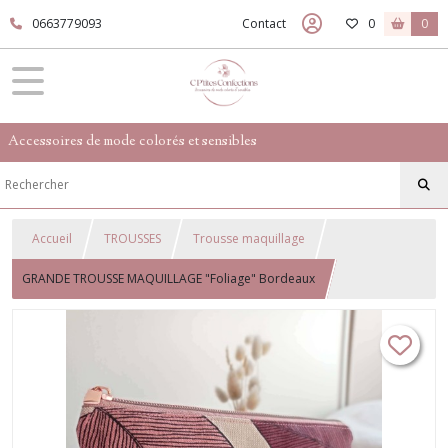
0663779093
Contact
0
0
Accessoires de mode colorés et sensibles
Accueil
TROUSSES
Trousse maquillage
GRANDE TROUSSE MAQUILLAGE "Foliage" Bordeaux