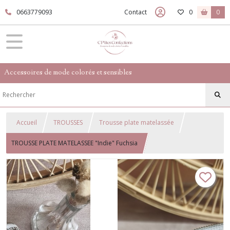
0663779093
Contact
0
0
Accessoires de mode colorés et sensibles
Accueil
TROUSSES
Trousse plate matelassée
TROUSSE PLATE MATELASSEE "Indie" Fuchsia