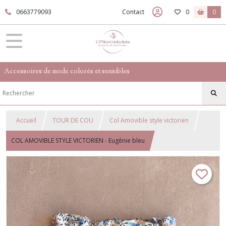
0663779093
Contact
0
0
Accessoires de mode colorés et sensibles
Accueil
TOUR DE COU
Col Amovible style victorien
COL AMOVIBLE STYLE VICTORIEN - Eugénie bleu