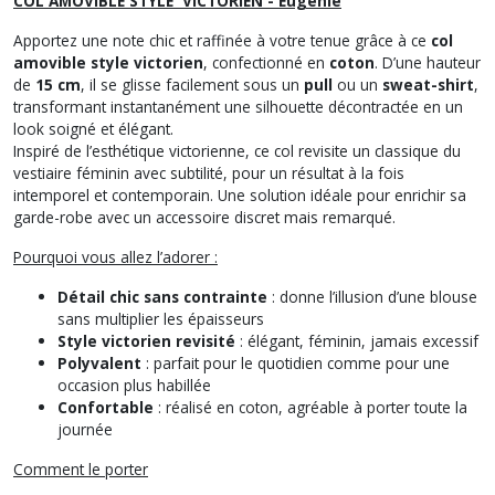
COL AMOVIBLE STYLE VICTORIEN - Eugénie
Apportez une note chic et raffinée à votre tenue grâce à ce
col
amovible style victorien
, confectionné en
coton
. D’une hauteur
de
15 cm
, il se glisse facilement sous un
pull
ou un
sweat-shirt
,
transformant instantanément une silhouette décontractée en un
look soigné et élégant.
Inspiré de l’esthétique victorienne, ce col revisite un classique du
vestiaire féminin avec subtilité, pour un résultat à la fois
intemporel et contemporain. Une solution idéale pour enrichir sa
garde-robe avec un accessoire discret mais remarqué.
Pourquoi vous allez l’adorer :
Détail chic sans contrainte
: donne l’illusion d’une blouse
sans multiplier les épaisseurs
Style victorien revisité
: élégant, féminin, jamais excessif
Polyvalent
: parfait pour le quotidien comme pour une
occasion plus habillée
Confortable
: réalisé en coton, agréable à porter toute la
journée
Comment le porter