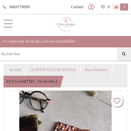
0663779093
Contact
0
0
Accessoires de mode colorés et sensibles
Accueil
LA PETITE TOUCHE EN PLUS
Etui à lunettes
ETUI A LUNETTES - Terracotta 2