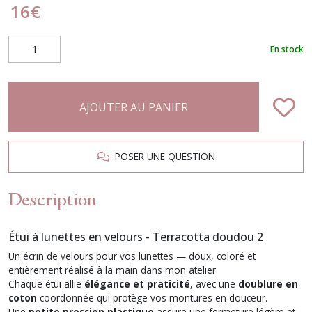
16
€
En stock
AJOUTER AU PANIER
POSER UNE QUESTION
Description
Étui à lunettes en velours - Terracotta doudou 2
Un écrin de velours pour vos lunettes — doux, coloré et
entièrement réalisé à la main dans mon atelier.
Chaque étui allie
élégance et praticité
, avec une
doublure en
coton
coordonnée qui protège vos montures en douceur.
Une
petite pression plastique
assure une fermeture légère et