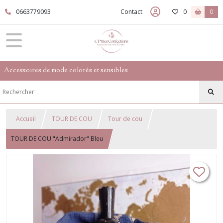
0663779093
Contact
0
0
Accessoires de mode colorés et sensibles
Accueil
TOUR DE COU
Tour de cou
TOUR DE COU "Admirador" Bleu