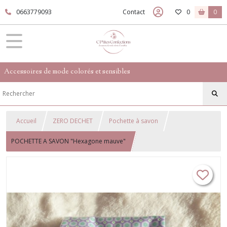
0663779093
Contact
0
0
Accessoires de mode colorés et sensibles
Accueil
ZERO DECHET
Pochette à savon
POCHETTE A SAVON "Hexagone mauve"