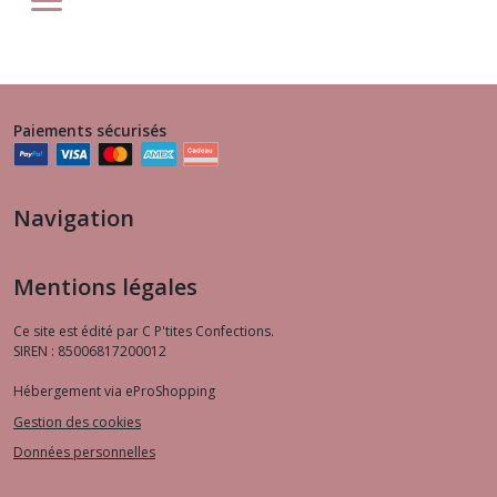
Paiements sécurisés
Navigation
Mentions légales
Ce site est édité par C P'tites Confections.
SIREN : 85006817200012
Hébergement via eProShopping
Gestion des cookies
Données personnelles