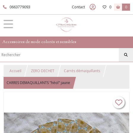
0663779093
Contact
0
0
Accessoires de mode colorés et sensibles
Accueil
ZERO DECHET
Carrés démaquillants
CARRES DEMAQUILLANTS "héol" jaune